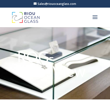
Sales@riouoceanglass.com
ROG-
GlassView